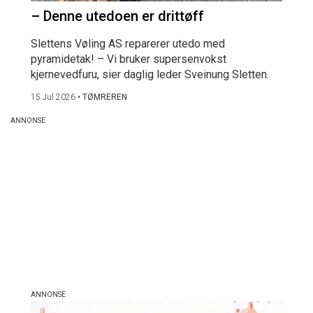
– Denne utedoen er drittøff
Slettens Vøling AS reparerer utedo med
pyramidetak! – Vi bruker supersenvokst
kjernevedfuru, sier daglig leder Sveinung Sletten.
15 Jul 2026
•
TØMREREN