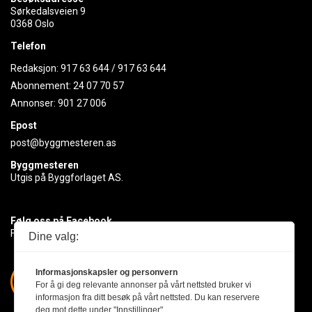
Sørkedalsveien 9
0368 Oslo
Telefon
Redaksjon:
917 63 644
/
917 63 644
Abonnement:
24 07 70 57
Annonser:
901 27 006
Epost
post@byggmesteren.as
Byggmesteren
Utgis på Byggforlaget AS.
Følg oss på Facebook
Få med deg det siste innen byggebransjen
Dine valg:
Informasjonskapsler og personvern
For å gi deg relevante annonser på vårt nettsted bruker vi
informasjon fra ditt besøk på vårt nettsted. Du kan reservere
deg mot dette under "Innstillinger".