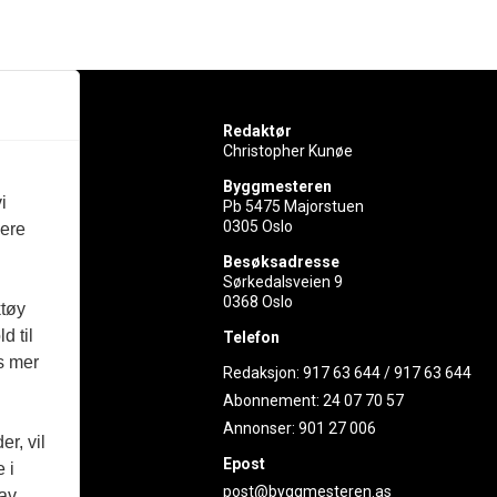
Redaktør
Christopher Kunøe
Byggmesteren
i
Pb 5475 Majorstuen
0305 Oslo
vere
rer
Besøksadresse
Sørkedalsveien 9
ed
0368 Oslo
ktøy
d til
Telefon
es mer
Redaksjon:
917 63 644
/
917 63 644
Abonnement:
24 07 70 57
Annonser:
901 27 006
r, vil
Epost
 i
post@byggmesteren.as
 av