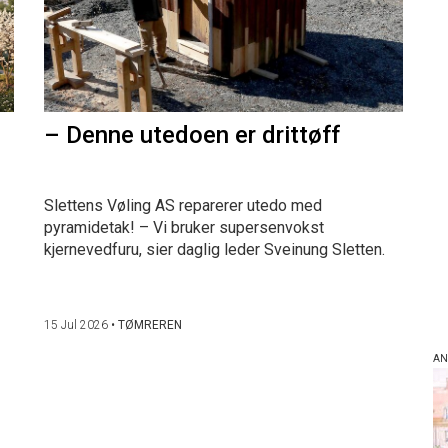
– Denne utedoen er drittøff
Slettens Vøling AS reparerer utedo med
pyramidetak! – Vi bruker supersenvokst
kjernevedfuru, sier daglig leder Sveinung Sletten.
15 Jul 2026
•
TØMREREN