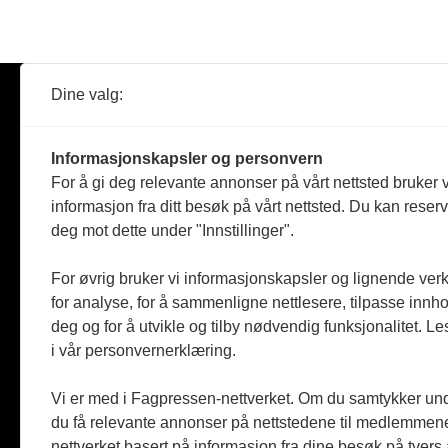
Dine valg:
Abonner
Nyheter
Tømreren
Informasjonskapsler og personvern
Reportasje
For å gi deg relevante annonser på vårt nettsted bruker v
Produkter
informasjon fra ditt besøk på vårt nettsted. Du kan reser
Kommenta
deg mot dette under "Innstillinger".
Magasiner
Jobbmark
For øvrig bruker vi informasjonskapsler og lignende ver
for analyse, for å sammenligne nettlesere, tilpasse innhol
deg og for å utvikle og tilby nødvendig funksjonalitet. L
i vår personvernerklæring.
Vi er med i Fagpressen-nettverket. Om du samtykker unde
du få relevante annonser på nettstedene til medlemmene
nettverket basert på informasjon fra dine besøk på tvers