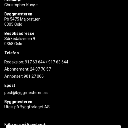
Christopher Kunøe
Byggmesteren
Pb 5475 Majorstuen
0305 Oslo
Besøksadresse
Sørkedalsveien 9
0368 Oslo
Telefon
Redaksjon:
917 63 644
/
917 63 644
Abonnement:
24 07 70 57
Annonser:
901 27 006
Epost
post@byggmesteren.as
Byggmesteren
Utgis på Byggforlaget AS.
Følg oss på Facebook