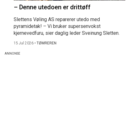
– Denne utedoen er drittøff
Slettens Vøling AS reparerer utedo med
pyramidetak! – Vi bruker supersenvokst
kjernevedfuru, sier daglig leder Sveinung Sletten.
15 Jul 2026
•
TØMREREN