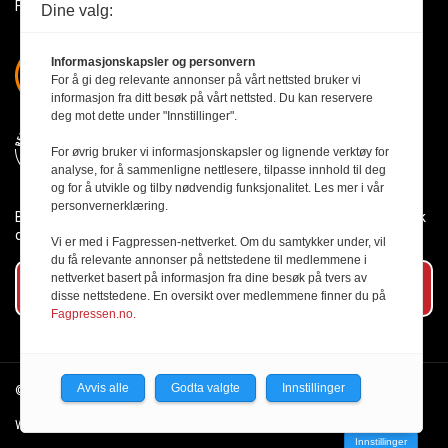
Få med deg det siste innen byggebransjen
Dine valg:
Informasjonskapsler og personvern
For å gi deg relevante annonser på vårt nettsted bruker vi
informasjon fra ditt besøk på vårt nettsted. Du kan reservere
deg mot dette under "Innstillinger".
For øvrig bruker vi informasjonskapsler og lignende verktøy for
analyse, for å sammenligne nettlesere, tilpasse innhold til deg
og for å utvikle og tilby nødvendig funksjonalitet. Les mer i vår
personvernerklæring.
Byggmesteren følger Vær Varsom-plakaten og presseetikken slik
den er nedfelt i Redaktørplakaten.
Vi er med i Fagpressen-nettverket. Om du samtykker under, vil
du få relevante annonser på nettstedene til medlemmene i
nettverket basert på informasjon fra dine besøk på tvers av
Abonner på vårt nyhetsbrev
disse nettstedene. En oversikt over medlemmene finner du på
Fagpressen.no.
Avvis alle
Godta valgte
Innstillinger
© 2026 Byggmesteren.
Personvernerklæring.
Webutvikling av Creatur
Innstillinger