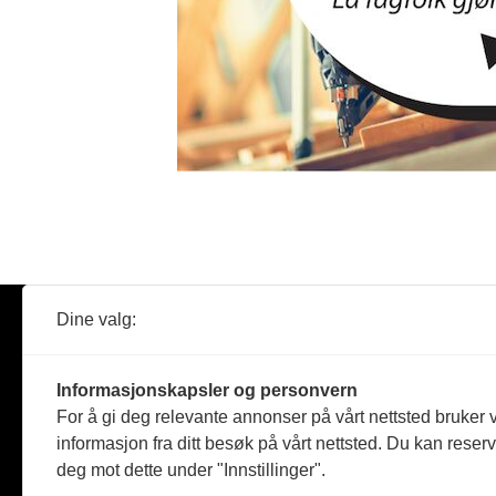
Dine valg:
Abonner
Nyheter
Tømreren
Informasjonskapsler og personvern
Reportasje
For å gi deg relevante annonser på vårt nettsted bruker v
Produkter
informasjon fra ditt besøk på vårt nettsted. Du kan reser
Kommenta
deg mot dette under "Innstillinger".
Magasiner