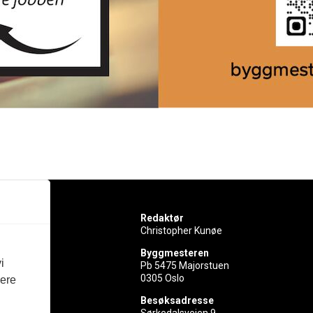
Redaktør
Christopher Kunøe
Byggmesteren
i
Pb 5475 Majorstuen
0305 Oslo
vere
rer
Besøksadresse
Sørkedalsveien 9