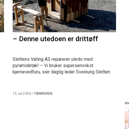
– Denne utedoen er drittøff
Slettens Vøling AS reparerer utedo med
pyramidetak! – Vi bruker supersenvokst
kjernevedfuru, sier daglig leder Sveinung Sletten.
15 Jul 2026
•
TØMREREN