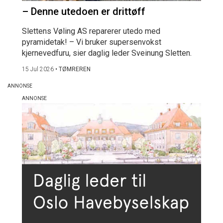
– Denne utedoen er drittøff
Slettens Vøling AS reparerer utedo med
pyramidetak! – Vi bruker supersenvokst
kjernevedfuru, sier daglig leder Sveinung Sletten.
15 Jul 2026
•
TØMREREN