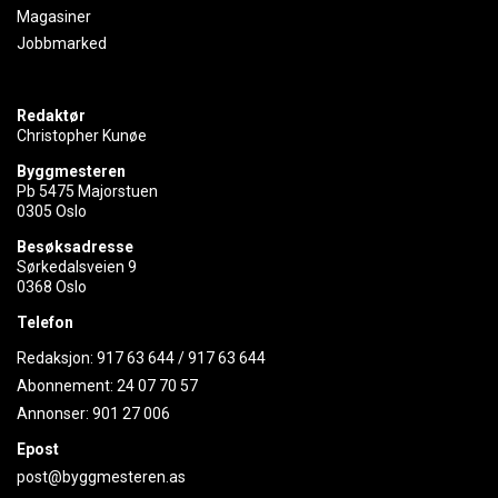
Magasiner
Jobbmarked
Redaktør
Christopher Kunøe
Byggmesteren
Pb 5475 Majorstuen
0305 Oslo
Besøksadresse
Sørkedalsveien 9
0368 Oslo
Telefon
Redaksjon:
917 63 644
/
917 63 644
Abonnement:
24 07 70 57
Annonser:
901 27 006
Epost
post@byggmesteren.as