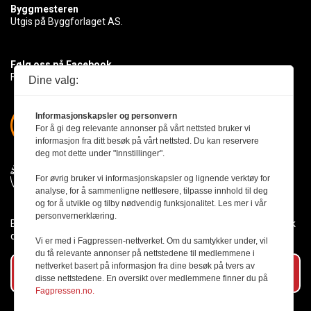
Byggmesteren
Utgis på Byggforlaget AS.
Følg oss på Facebook
Få med deg det siste innen byggebransjen
Dine valg:
Informasjonskapsler og personvern
For å gi deg relevante annonser på vårt nettsted bruker vi
informasjon fra ditt besøk på vårt nettsted. Du kan reservere
deg mot dette under "Innstillinger".
For øvrig bruker vi informasjonskapsler og lignende verktøy for
analyse, for å sammenligne nettlesere, tilpasse innhold til deg
og for å utvikle og tilby nødvendig funksjonalitet. Les mer i vår
personvernerklæring.
Byggmesteren følger Vær Varsom-plakaten og presseetikken slik
den er nedfelt i Redaktørplakaten.
Vi er med i Fagpressen-nettverket. Om du samtykker under, vil
du få relevante annonser på nettstedene til medlemmene i
nettverket basert på informasjon fra dine besøk på tvers av
Abonner på vårt nyhetsbrev
disse nettstedene. En oversikt over medlemmene finner du på
Fagpressen.no.