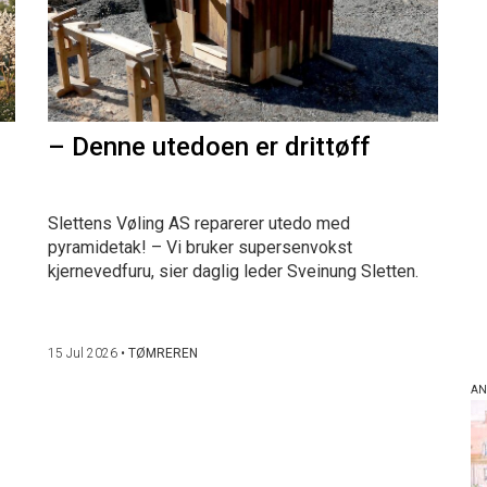
– Denne utedoen er drittøff
Slettens Vøling AS reparerer utedo med
pyramidetak! – Vi bruker supersenvokst
kjernevedfuru, sier daglig leder Sveinung Sletten.
15 Jul 2026
•
TØMREREN