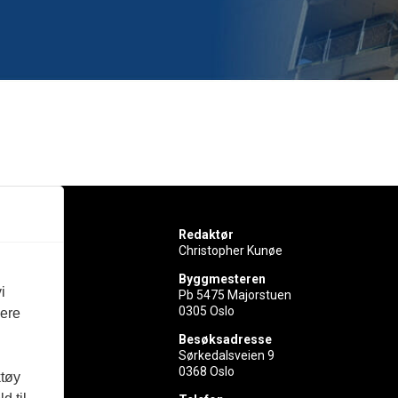
Redaktør
Christopher Kunøe
Byggmesteren
i
Pb 5475 Majorstuen
0305 Oslo
vere
rer
Besøksadresse
Sørkedalsveien 9
ed
0368 Oslo
ktøy