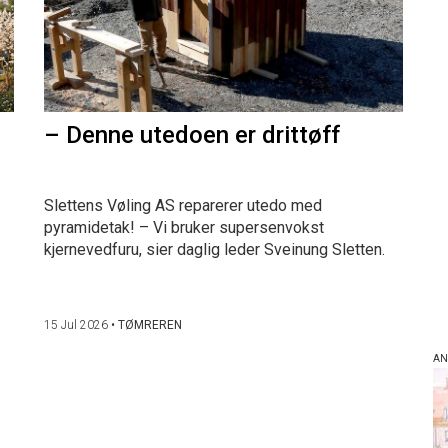
– Denne utedoen er drittøff
Slettens Vøling AS reparerer utedo med
pyramidetak! – Vi bruker supersenvokst
kjernevedfuru, sier daglig leder Sveinung Sletten.
15 Jul 2026
•
TØMREREN