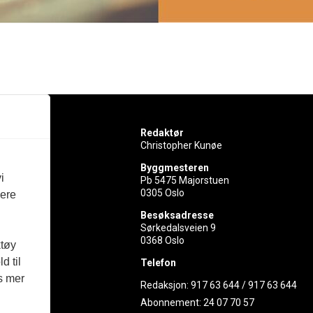
Redaktør
Christopher Kunøe
Byggmesteren
i
Pb 5475 Majorstuen
0305 Oslo
vere
rer
Besøksadresse
Sørkedalsveien 9
ed
0368 Oslo
ktøy
d til
Telefon
es mer
Redaksjon:
917 63 644
/
917 63 644
Abonnement:
24 07 70 57