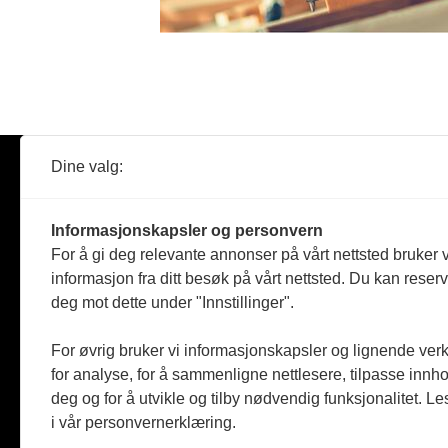
Dine valg:
Abonner
Nyheter
Tømreren
Informasjonskapsler og personvern
Reportasje
For å gi deg relevante annonser på vårt nettsted bruker v
Produkter
informasjon fra ditt besøk på vårt nettsted. Du kan reser
Kommenta
deg mot dette under "Innstillinger".
Magasiner
Jobbmark
For øvrig bruker vi informasjonskapsler og lignende ver
for analyse, for å sammenligne nettlesere, tilpasse innhol
deg og for å utvikle og tilby nødvendig funksjonalitet. L
i vår personvernerklæring.