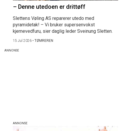
– Denne utedoen er drittøff
Slettens Vøling AS reparerer utedo med
pyramidetak! – Vi bruker supersenvokst
kjernevedfuru, sier daglig leder Sveinung Sletten.
15 Jul 2026
•
TØMREREN