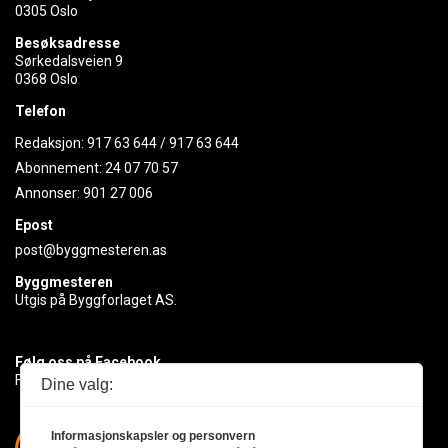
0305 Oslo
Besøksadresse
Sørkedalsveien 9
0368 Oslo
Telefon
Redaksjon:
917 63 644
/
917 63 644
Abonnement:
24 07 70 57
Annonser:
901 27 006
Epost
post@byggmesteren.as
Byggmesteren
Utgis på Byggforlaget AS.
Følg oss på Facebook
Få med deg det siste innen byggebransjen
Dine valg:
Informasjonskapsler og personvern