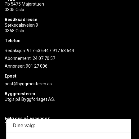
Pb 5475 Majorstuen
0305 Oslo
Besøksadresse
Sørkedalsveien 9
0368 Oslo
Telefon
Redaksjon:
917 63 644
/
917 63 644
Abonnement:
24 07 70 57
Annonser:
901 27 006
Epost
post@byggmesteren.as
Byggmesteren
Utgis på Byggforlaget AS.
Følg oss på Facebook
Få med deg det siste innen byggebransjen
Dine valg: