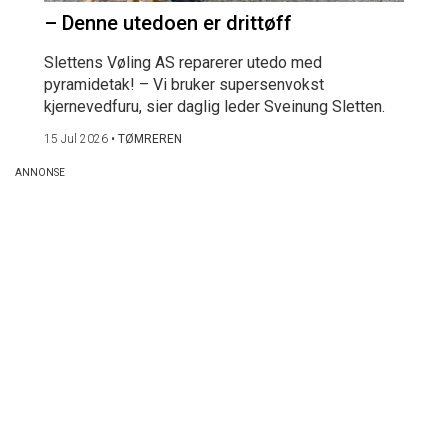
– Denne utedoen er drittøff
Slettens Vøling AS reparerer utedo med
pyramidetak! – Vi bruker supersenvokst
kjernevedfuru, sier daglig leder Sveinung Sletten.
15 Jul 2026
•
TØMREREN