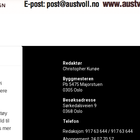
Redaktør
Christopher Kunøe
Byggmesteren
i
Pb 5475 Majorstuen
0305 Oslo
vere
rer
Besøksadresse
Sørkedalsveien 9
ed
0368 Oslo
ktøy
d til
Telefon
es mer
Redaksjon:
917 63 644
/
917 63 644
Abonnement:
24 07 70 57