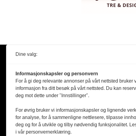
Dine valg:
Abonner
Nyheter
Tømreren
Informasjonskapsler og personvern
Reportasje
For å gi deg relevante annonser på vårt nettsted bruker v
Produkter
informasjon fra ditt besøk på vårt nettsted. Du kan reser
Kommenta
deg mot dette under "Innstillinger".
Magasiner
Jobbmark
For øvrig bruker vi informasjonskapsler og lignende ver
for analyse, for å sammenligne nettlesere, tilpasse innhol
deg og for å utvikle og tilby nødvendig funksjonalitet. L
i vår personvernerklæring.