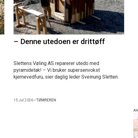
– Denne utedoen er drittøff
Slettens Vøling AS reparerer utedo med
pyramidetak! – Vi bruker supersenvokst
kjernevedfuru, sier daglig leder Sveinung Sletten.
15 Jul 2026
•
TØMREREN