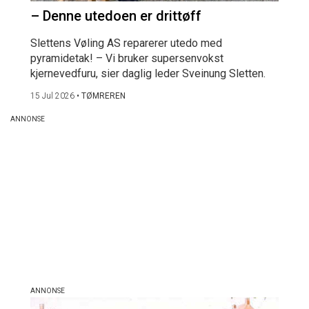
– Denne utedoen er drittøff
Slettens Vøling AS reparerer utedo med
pyramidetak! – Vi bruker supersenvokst
kjernevedfuru, sier daglig leder Sveinung Sletten.
15 Jul 2026
•
TØMREREN