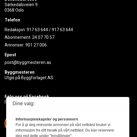
Sørkedalsveien 9
0368 Oslo
Telefon
Redaksjon:
917 63 644
/
917 63 644
Abonnement:
24 07 70 57
Annonser:
901 27 006
Epost
post@byggmesteren.as
Byggmesteren
Utgis på Byggforlaget AS.
Følg oss på Facebook
Få med deg det siste innen byggebransjen
Dine valg:
Informasjonskapsler og personvern
For å gi deg relevante annonser på vårt nettsted bruker vi
informasjon fra ditt besøk på vårt nettsted. Du kan reservere
deg mot dette under "Innstillinger".