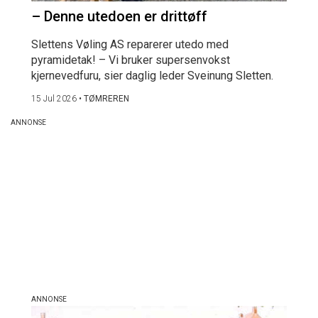
– Denne utedoen er drittøff
Slettens Vøling AS reparerer utedo med
pyramidetak! – Vi bruker supersenvokst
kjernevedfuru, sier daglig leder Sveinung Sletten.
15 Jul 2026
•
TØMREREN