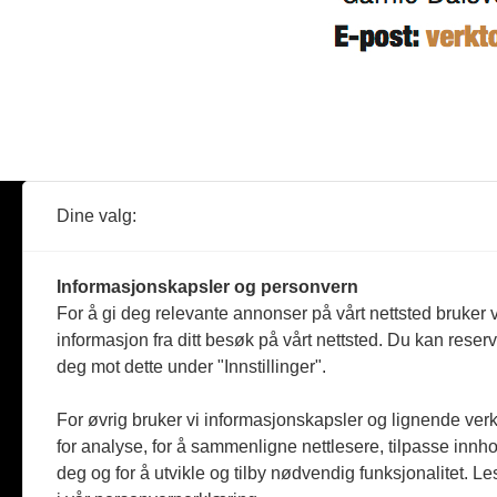
Dine valg:
Abonner
Nyheter
Tømreren
Informasjonskapsler og personvern
Reportasje
For å gi deg relevante annonser på vårt nettsted bruker v
Produkter
informasjon fra ditt besøk på vårt nettsted. Du kan reser
Kommenta
deg mot dette under "Innstillinger".
Magasiner
Jobbmark
For øvrig bruker vi informasjonskapsler og lignende ver
for analyse, for å sammenligne nettlesere, tilpasse innhol
deg og for å utvikle og tilby nødvendig funksjonalitet. L