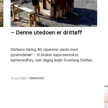
– Denne utedoen er drittøff
Slettens Vøling AS reparerer utedo med
pyramidetak! – Vi bruker supersenvokst
kjernevedfuru, sier daglig leder Sveinung Sletten.
15 Jul 2026
•
TØMREREN