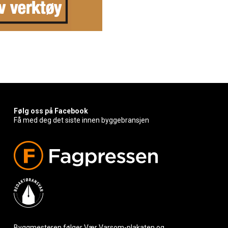
Følg oss på Facebook
Få med deg det siste innen byggebransjen
Byggmesteren følger Vær Varsom-plakaten og