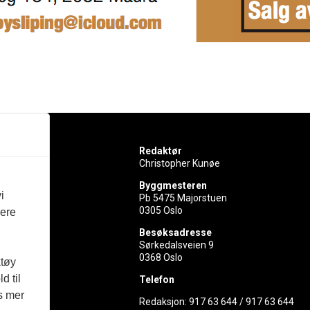
Redaktør
Christopher Kunøe
Byggmesteren
i
Pb 5475 Majorstuen
0305 Oslo
vere
rer
Besøksadresse
Sørkedalsveien 9
ed
0368 Oslo
ktøy
d til
Telefon
es mer
Redaksjon:
917 63 644
/
917 63 644