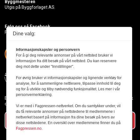
Byggmesteren
Utgis på Byggforlaget AS.
Følg oss på Facebook
Få med deg det siste innen byggebransjen
Dine valg:
Informasjonskapsler og personvern
For å gi deg relevante annonser på vårt nettsted bruker vi
informasjon fra ditt besøk på vårt nettsted. Du kan reservere
deg mot dette under "Innstillinger".
For øvrig bruker vi informasjonskapsler og lignende verktøy for
analyse, for å sammenligne nettlesere, tilpasse innhold til deg
og for å utvikle og tilby nødvendig funksjonalitet. Les mer i vår
personvernerklæring.
Byggmesteren følger Vær Varsom-plakaten og presseetikken slik
den er nedfelt i Redaktørplakaten.
Vi er med i Fagpressen-nettverket. Om du samtykker under, vil
du få relevante annonser på nettstedene til medlemmene i
nettverket basert på informasjon fra dine besøk på tvers av
Abonner på vårt nyhetsbrev
disse nettstedene. En oversikt over medlemmene finner du på
Fagpressen.no.