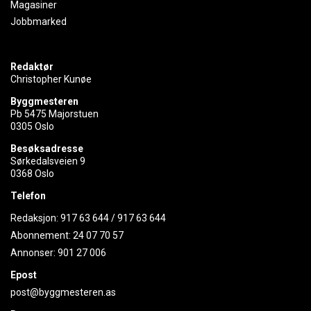
Magasiner
Jobbmarked
Redaktør
Christopher Kunøe
Byggmesteren
Pb 5475 Majorstuen
0305 Oslo
Besøksadresse
Sørkedalsveien 9
0368 Oslo
Telefon
Redaksjon:
917 63 644
/
917 63 644
Abonnement:
24 07 70 57
Annonser:
901 27 006
Epost
post@byggmesteren.as