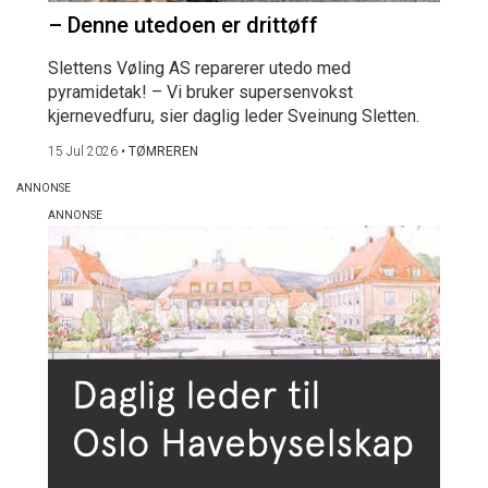
– Denne utedoen er drittøff
Slettens Vøling AS reparerer utedo med
pyramidetak! – Vi bruker supersenvokst
kjernevedfuru, sier daglig leder Sveinung Sletten.
15 Jul 2026
•
TØMREREN