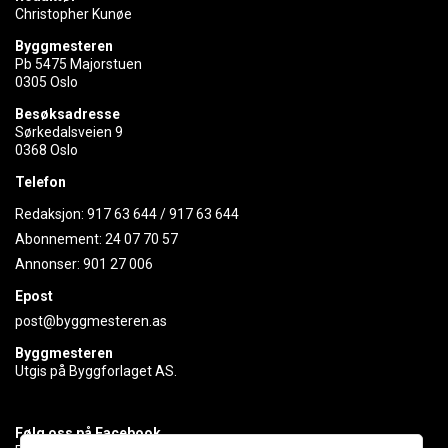
Christopher Kunøe
Byggmesteren
Pb 5475 Majorstuen
0305 Oslo
Besøksadresse
Sørkedalsveien 9
0368 Oslo
Telefon
Redaksjon:
917 63 644
/
917 63 644
Abonnement:
24 07 70 57
Annonser:
901 27 006
Epost
post@byggmesteren.as
Byggmesteren
Utgis på Byggforlaget AS.
Følg oss på Facebook