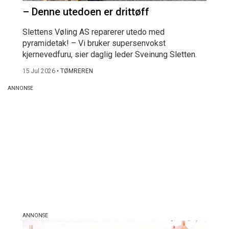
– Denne utedoen er drittøff
Slettens Vøling AS reparerer utedo med
pyramidetak! – Vi bruker supersenvokst
kjernevedfuru, sier daglig leder Sveinung Sletten.
15 Jul 2026
•
TØMREREN