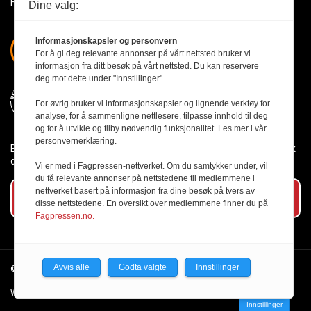
Få med deg det siste innen byggebransjen
Dine valg:
Informasjonskapsler og personvern
For å gi deg relevante annonser på vårt nettsted bruker vi
informasjon fra ditt besøk på vårt nettsted. Du kan reservere
deg mot dette under "Innstillinger".
For øvrig bruker vi informasjonskapsler og lignende verktøy for
analyse, for å sammenligne nettlesere, tilpasse innhold til deg
og for å utvikle og tilby nødvendig funksjonalitet. Les mer i vår
personvernerklæring.
Byggmesteren følger Vær Varsom-plakaten og presseetikken slik
den er nedfelt i Redaktørplakaten.
Vi er med i Fagpressen-nettverket. Om du samtykker under, vil
du få relevante annonser på nettstedene til medlemmene i
nettverket basert på informasjon fra dine besøk på tvers av
Abonner på vårt nyhetsbrev
disse nettstedene. En oversikt over medlemmene finner du på
Fagpressen.no.
Avvis alle
Godta valgte
Innstillinger
© 2026 Byggmesteren.
Personvernerklæring.
Webutvikling av Creatur
Innstillinger