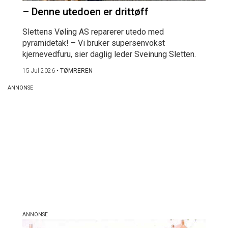
– Denne utedoen er drittøff
Slettens Vøling AS reparerer utedo med
pyramidetak! – Vi bruker supersenvokst
kjernevedfuru, sier daglig leder Sveinung Sletten.
15 Jul 2026
•
TØMREREN