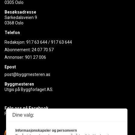
0305 Oslo
Besøksadresse
Sørkedalsveien 9
0368 Oslo
Telefon
Redaksjon:
917 63 644
/
917 63 644
Abonnement:
24 07 70 57
Annonser:
901 27 006
Epost
post@byggmesteren.as
Byggmesteren
Utgis på Byggforlaget AS.
Følg oss på Facebook
Få med deg det siste innen byggebransjen
Dine valg:
Informasjonskapsler og personvern