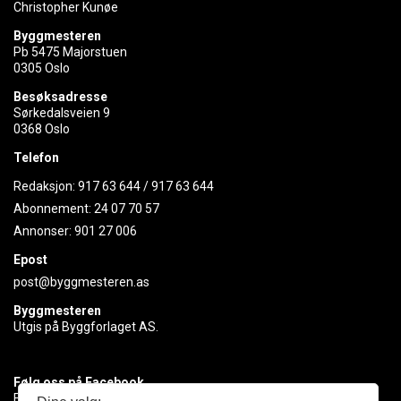
Christopher Kunøe
Byggmesteren
Pb 5475 Majorstuen
0305 Oslo
Besøksadresse
Sørkedalsveien 9
0368 Oslo
Telefon
Redaksjon:
917 63 644
/
917 63 644
Abonnement:
24 07 70 57
Annonser:
901 27 006
Epost
post@byggmesteren.as
Byggmesteren
Utgis på Byggforlaget AS.
Følg oss på Facebook
Få med deg det siste innen byggebransjen