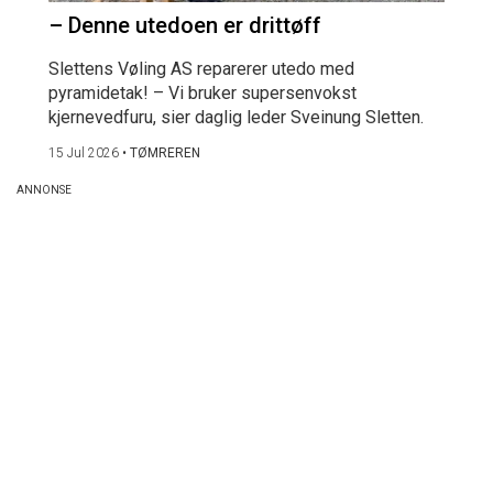
– Denne utedoen er drittøff
Slettens Vøling AS reparerer utedo med
pyramidetak! – Vi bruker supersenvokst
kjernevedfuru, sier daglig leder Sveinung Sletten.
15 Jul 2026
•
TØMREREN