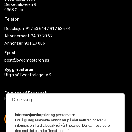
Sørkedalsveien 9
0368 Oslo
Telefon
Redaksjon:
917 63 644
/
917 63 644
Abonnement:
24 07 70 57
Annonser:
901 27 006
Epost
post@byggmesteren.as
Byggmesteren
Utgis på Byggforlaget AS.
Følg oss på Facebook
Få med deg det siste innen byggebransjen
Dine valg:
Informasjonskapsler og personvern
For å gi deg relevante annonser på vårt nettsted bruker vi
informasjon fra ditt besøk på vårt nettsted. Du kan reservere
deg mot dette under "Innstillinger".