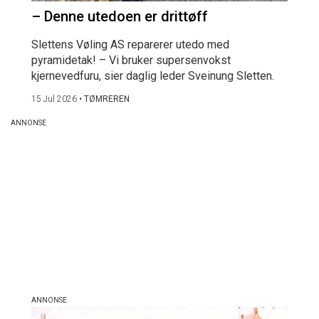
– Denne utedoen er drittøff
Slettens Vøling AS reparerer utedo med
pyramidetak! – Vi bruker supersenvokst
kjernevedfuru, sier daglig leder Sveinung Sletten.
15 Jul 2026
•
TØMREREN