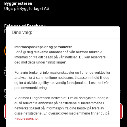
Byggmesteren
Utgis på Byggforlaget AS.
Følg oss på Facebook
Få med deg det siste innen byggebransjen
Dine valg:
Informasjonskapsler og personvern
For å gi deg relevante annonser på vårt nettsted bruker vi
informasjon fra ditt besøk på vårt nettsted. Du kan reservere
deg mot dette under "Innstillinger".
For øvrig bruker vi informasjonskapsler og lignende verktøy for
analyse, for å sammenligne nettlesere, tilpasse innhold til deg
og for å utvikle og tilby nødvendig funksjonalitet. Les mer i vår
personvernerklæring.
Byggmesteren følger Vær Varsom-plakaten og presseetikken slik
den er nedfelt i Redaktørplakaten.
Vi er med i Fagpressen-nettverket. Om du samtykker under, vil
du få relevante annonser på nettstedene til medlemmene i
nettverket basert på informasjon fra dine besøk på tvers av
Abonner på vårt nyhetsbrev
disse nettstedene. En oversikt over medlemmene finner du på
Fagpressen.no.