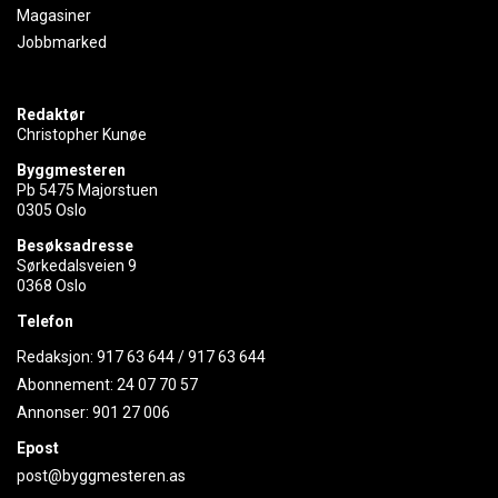
Magasiner
Jobbmarked
Redaktør
Christopher Kunøe
Byggmesteren
Pb 5475 Majorstuen
0305 Oslo
Besøksadresse
Sørkedalsveien 9
0368 Oslo
Telefon
Redaksjon:
917 63 644
/
917 63 644
Abonnement:
24 07 70 57
Annonser:
901 27 006
Epost
post@byggmesteren.as