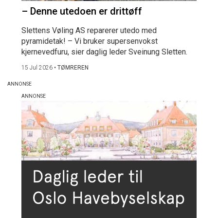
– Denne utedoen er drittøff
Slettens Vøling AS reparerer utedo med
pyramidetak! – Vi bruker supersenvokst
kjernevedfuru, sier daglig leder Sveinung Sletten.
15 Jul 2026
•
TØMREREN