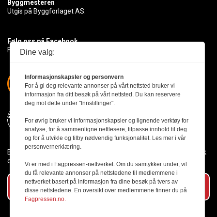
Byggmesteren
Utgis på Byggforlaget AS.
Følg oss på Facebook
Få med deg det siste innen byggebransjen
Dine valg:
Informasjonskapsler og personvern
For å gi deg relevante annonser på vårt nettsted bruker vi
informasjon fra ditt besøk på vårt nettsted. Du kan reservere
deg mot dette under "Innstillinger".
For øvrig bruker vi informasjonskapsler og lignende verktøy for
analyse, for å sammenligne nettlesere, tilpasse innhold til deg
og for å utvikle og tilby nødvendig funksjonalitet. Les mer i vår
personvernerklæring.
Byggmesteren følger Vær Varsom-plakaten og presseetikken slik
den er nedfelt i Redaktørplakaten.
Vi er med i Fagpressen-nettverket. Om du samtykker under, vil
du få relevante annonser på nettstedene til medlemmene i
nettverket basert på informasjon fra dine besøk på tvers av
Abonner på vårt nyhetsbrev
disse nettstedene. En oversikt over medlemmene finner du på
Fagpressen.no.