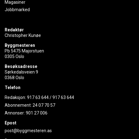
Magasiner
Jobbmarked
Redaktør
Christopher Kunøe
Byggmesteren
Pb 5475 Majorstuen
0305 Oslo
Besøksadresse
Sørkedalsveien 9
0368 Oslo
Telefon
Redaksjon:
917 63 644
/
917 63 644
Abonnement:
24 07 70 57
Annonser:
901 27 006
Epost
post@byggmesteren.as