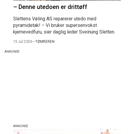
– Denne utedoen er drittøff
Slettens Vøling AS reparerer utedo med
pyramidetak! – Vi bruker supersenvokst
kjernevedfuru, sier daglig leder Sveinung Sletten.
15 Jul 2026
•
TØMREREN