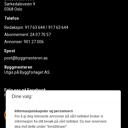
Sørkedalsveien 9
0368 Oslo
Telefon
Redaksjon:
917 63 644
/
917 63 644
Abonnement:
24 07 70 57
Annonser:
901 27 006
Epost
post@byggmesteren.as
Byggmesteren
Utgis på Byggforlaget AS.
Følg oss på Facebook
Få med deg det siste innen byggebransjen
Dine valg:
Informasjonskapsler og personvern
For å gi deg relevante annonser på vårt nettsted bruker vi
informasjon fra ditt besøk på vårt nettsted. Du kan reservere
deg mot dette under "Innstillinger".