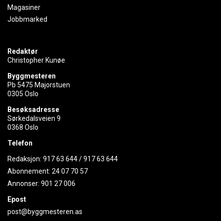
Magasiner
Jobbmarked
Redaktør
Christopher Kunøe
Byggmesteren
Pb 5475 Majorstuen
0305 Oslo
Besøksadresse
Sørkedalsveien 9
0368 Oslo
Telefon
Redaksjon:
917 63 644
/
917 63 644
Abonnement:
24 07 70 57
Annonser:
901 27 006
Epost
post@byggmesteren.as