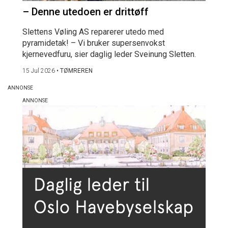
– Denne utedoen er drittøff
Slettens Vøling AS reparerer utedo med
pyramidetak! – Vi bruker supersenvokst
kjernevedfuru, sier daglig leder Sveinung Sletten.
15 Jul 2026
•
TØMREREN