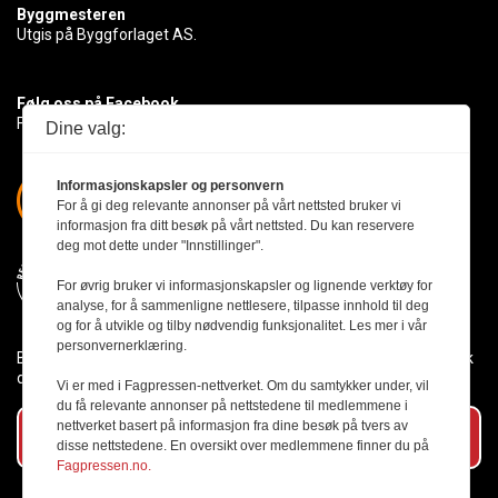
Byggmesteren
Utgis på Byggforlaget AS.
Følg oss på Facebook
Få med deg det siste innen byggebransjen
Dine valg:
Informasjonskapsler og personvern
For å gi deg relevante annonser på vårt nettsted bruker vi
informasjon fra ditt besøk på vårt nettsted. Du kan reservere
deg mot dette under "Innstillinger".
For øvrig bruker vi informasjonskapsler og lignende verktøy for
analyse, for å sammenligne nettlesere, tilpasse innhold til deg
og for å utvikle og tilby nødvendig funksjonalitet. Les mer i vår
personvernerklæring.
Byggmesteren følger Vær Varsom-plakaten og presseetikken slik
den er nedfelt i Redaktørplakaten.
Vi er med i Fagpressen-nettverket. Om du samtykker under, vil
du få relevante annonser på nettstedene til medlemmene i
nettverket basert på informasjon fra dine besøk på tvers av
Abonner på vårt nyhetsbrev
disse nettstedene. En oversikt over medlemmene finner du på
Fagpressen.no.