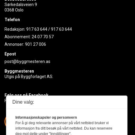
Sørkedalsveien 9
0368 Oslo
Telefon
Redaksjon:
917 63 644
/
917 63 644
Abonnement:
24 07 70 57
Annonser:
901 27 006
Epost
post@byggmesteren.as
Byggmesteren
Utgis på Byggforlaget AS.
Følg oss på Facebook
Få med deg det siste innen byggebransjen
Dine valg:
Informasjonskapsler og personvern
For å gi deg relevante annonser på vårt nettsted bruker vi
informasjon fra ditt besøk på vårt nettsted. Du kan reservere
deg mot dette under "Innstillinger".