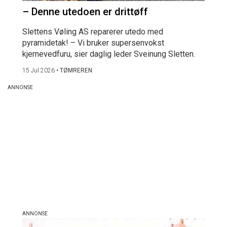
– Denne utedoen er drittøff
Slettens Vøling AS reparerer utedo med
pyramidetak! – Vi bruker supersenvokst
kjernevedfuru, sier daglig leder Sveinung Sletten.
15 Jul 2026
•
TØMREREN