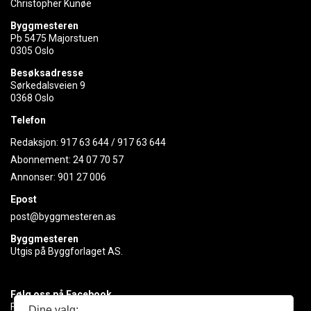
Christopher Kunøe
Byggmesteren
Pb 5475 Majorstuen
0305 Oslo
Besøksadresse
Sørkedalsveien 9
0368 Oslo
Telefon
Redaksjon:
917 63 644
/
917 63 644
Abonnement:
24 07 70 57
Annonser:
901 27 006
Epost
post@byggmesteren.as
Byggmesteren
Utgis på Byggforlaget AS.
Følg oss på Facebook
Få med deg det siste innen byggebransjen
Dine valg: