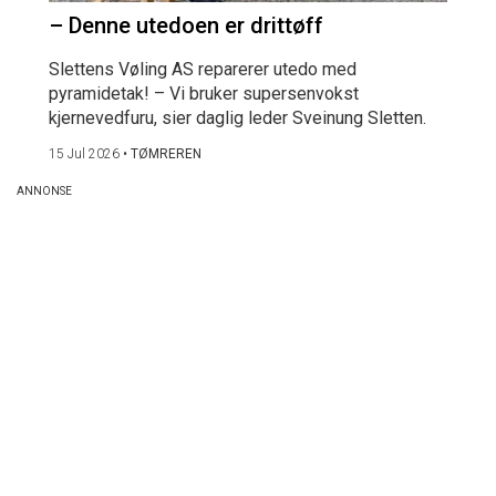
– Denne utedoen er drittøff
Slettens Vøling AS reparerer utedo med
pyramidetak! – Vi bruker supersenvokst
kjernevedfuru, sier daglig leder Sveinung Sletten.
15 Jul 2026
•
TØMREREN