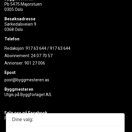
Pb 5475 Majorstuen
0305 Oslo
Besøksadresse
Sørkedalsveien 9
0368 Oslo
Telefon
Redaksjon:
917 63 644
/
917 63 644
Abonnement:
24 07 70 57
Annonser:
901 27 006
Epost
post@byggmesteren.as
Byggmesteren
Utgis på Byggforlaget AS.
Følg oss på Facebook
Få med deg det siste innen byggebransjen
Dine valg: