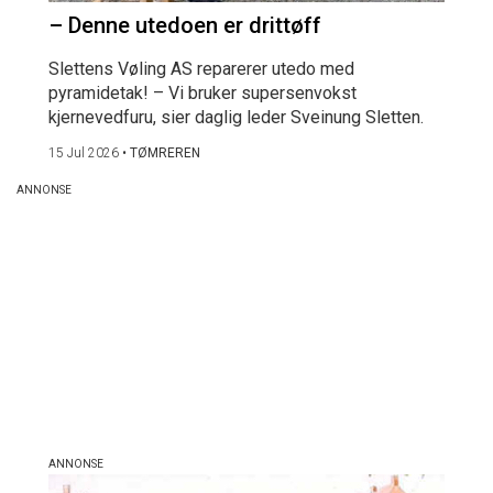
– Denne utedoen er drittøff
Slettens Vøling AS reparerer utedo med
pyramidetak! – Vi bruker supersenvokst
kjernevedfuru, sier daglig leder Sveinung Sletten.
15 Jul 2026
•
TØMREREN