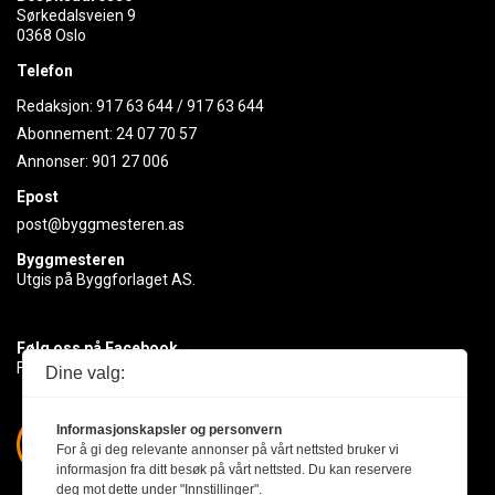
Sørkedalsveien 9
0368 Oslo
Telefon
Redaksjon:
917 63 644
/
917 63 644
Abonnement:
24 07 70 57
Annonser:
901 27 006
Epost
post@byggmesteren.as
Byggmesteren
Utgis på Byggforlaget AS.
Følg oss på Facebook
Få med deg det siste innen byggebransjen
Dine valg:
Informasjonskapsler og personvern
For å gi deg relevante annonser på vårt nettsted bruker vi
informasjon fra ditt besøk på vårt nettsted. Du kan reservere
deg mot dette under "Innstillinger".