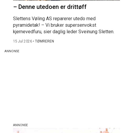
– Denne utedoen er drittøff
Slettens Vøling AS reparerer utedo med
pyramidetak! – Vi bruker supersenvokst
kjernevedfuru, sier daglig leder Sveinung Sletten.
15 Jul 2026
•
TØMREREN