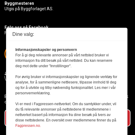
Byggmesteren
Utgis på Byggforlaget AS.
Følg oss på Facebook
Få med deg det siste innen byggebransjen
Dine valg:
Informasjonskapsler og personvern
For å gi deg relevante annonser på vårt nettsted bruker vi
informasjon fra ditt besøk på vårt nettsted. Du kan reservere
deg mot dette under "Innstillinger".
For øvrig bruker vi informasjonskapsler og lignende verktøy for
analyse, for å sammenligne nettlesere, tilpasse innhold til deg
og for å utvikle og tilby nødvendig funksjonalitet. Les mer i vår
personvernerklæring.
Byggmesteren følger Vær Varsom-plakaten og presseetikken slik
den er nedfelt i Redaktørplakaten.
Vi er med i Fagpressen-nettverket. Om du samtykker under, vil
du få relevante annonser på nettstedene til medlemmene i
nettverket basert på informasjon fra dine besøk på tvers av
Abonner på vårt nyhetsbrev
disse nettstedene. En oversikt over medlemmene finner du på
Fagpressen.no.