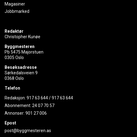
Magasiner
Jobbmarked
Redaktør
Christopher Kunøe
Byggmesteren
Pb 5475 Majorstuen
0305 Oslo
Besøksadresse
Sørkedalsveien 9
0368 Oslo
Telefon
Redaksjon:
917 63 644
/
917 63 644
Abonnement:
24 07 70 57
Annonser:
901 27 006
Epost
post@byggmesteren.as