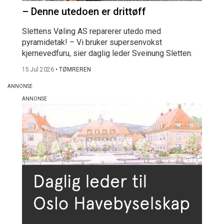
– Denne utedoen er drittøff
Slettens Vøling AS reparerer utedo med
pyramidetak! – Vi bruker supersenvokst
kjernevedfuru, sier daglig leder Sveinung Sletten.
15 Jul 2026
•
TØMREREN