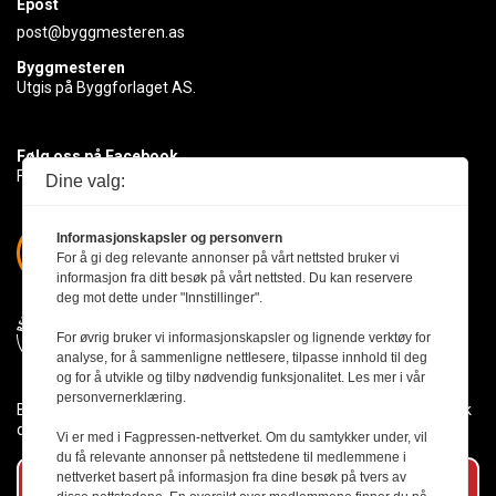
Epost
post@byggmesteren.as
Byggmesteren
Utgis på Byggforlaget AS.
Følg oss på Facebook
Få med deg det siste innen byggebransjen
Dine valg:
Informasjonskapsler og personvern
For å gi deg relevante annonser på vårt nettsted bruker vi
informasjon fra ditt besøk på vårt nettsted. Du kan reservere
deg mot dette under "Innstillinger".
For øvrig bruker vi informasjonskapsler og lignende verktøy for
analyse, for å sammenligne nettlesere, tilpasse innhold til deg
og for å utvikle og tilby nødvendig funksjonalitet. Les mer i vår
personvernerklæring.
Byggmesteren følger Vær Varsom-plakaten og presseetikken slik
den er nedfelt i Redaktørplakaten.
Vi er med i Fagpressen-nettverket. Om du samtykker under, vil
du få relevante annonser på nettstedene til medlemmene i
nettverket basert på informasjon fra dine besøk på tvers av
Abonner på vårt nyhetsbrev