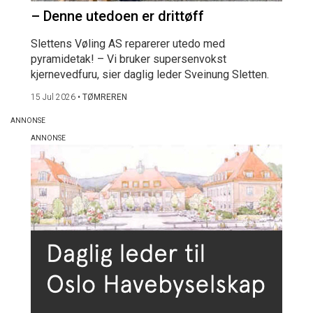
– Denne utedoen er drittøff
Slettens Vøling AS reparerer utedo med
pyramidetak! – Vi bruker supersenvokst
kjernevedfuru, sier daglig leder Sveinung Sletten.
15 Jul 2026
•
TØMREREN