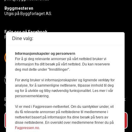
Byggmesteren
Utgis på Byggforlaget AS.
Følg oss på Facebook
Få med deg det siste innen byggebransjen
Dine valg:
Informasjonskapsler og personvern
For å gi deg relevante annonser på vårt nettsted bruker vi
informasjon fra ditt besøk på vårt nettsted. Du kan reservere
deg mot dette under "Innstillinger".
For øvrig bruker vi informasjonskapsler og lignende verktøy for
analyse, for å sammenligne nettlesere, tilpasse innhold til deg
og for å utvikle og tilby nødvendig funksjonalitet. Les mer i vår
personvernerklæring.
Byggmesteren følger Vær Varsom-plakaten og presseetikken slik
den er nedfelt i Redaktørplakaten.
Vi er med i Fagpressen-nettverket. Om du samtykker under, vil
du få relevante annonser på nettstedene til medlemmene i
nettverket basert på informasjon fra dine besøk på tvers av
Abonner på vårt nyhetsbrev
disse nettstedene. En oversikt over medlemmene finner du på
Fagpressen.no.