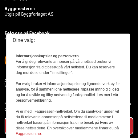
Byggmesteren
Utgis på Byggforlaget AS.
Følg oss på Facebook
Få med deg det siste innen byggebransjen
Dine valg:
Informasjonskapsler og personvern
For å gi deg relevante annonser på vårt nettsted bruker vi
informasjon fra ditt besøk på vårt nettsted. Du kan reservere
deg mot dette under "Innstillinger".
For øvrig bruker vi informasjonskapsler og lignende verktøy for
analyse, for å sammenligne nettlesere, tilpasse innhold til deg
og for å utvikle og tilby nødvendig funksjonalitet. Les mer i vår
personvernerklæring.
Byggmesteren følger Vær Varsom-plakaten og presseetikken slik
den er nedfelt i Redaktørplakaten.
Vi er med i Fagpressen-nettverket. Om du samtykker under, vil
du få relevante annonser på nettstedene til medlemmene i
nettverket basert på informasjon fra dine besøk på tvers av
Abonner på vårt nyhetsbrev
disse nettstedene. En oversikt over medlemmene finner du på
Fagpressen.no.