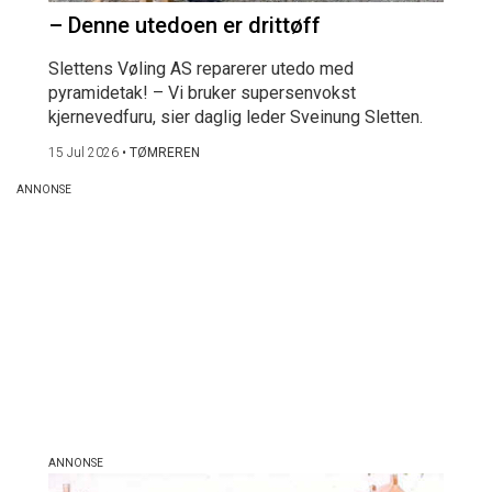
– Denne utedoen er drittøff
Slettens Vøling AS reparerer utedo med
pyramidetak! – Vi bruker supersenvokst
kjernevedfuru, sier daglig leder Sveinung Sletten.
15 Jul 2026
•
TØMREREN