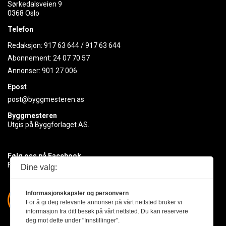
Sørkedalsveien 9
0368 Oslo
Telefon
Redaksjon:
917 63 644
/
917 63 644
Abonnement:
24 07 70 57
Annonser:
901 27 006
Epost
post@byggmesteren.as
Byggmesteren
Utgis på Byggforlaget AS.
Følg oss på Facebook
Få med deg det siste innen byggebransjen
Dine valg:
Informasjonskapsler og personvern
For å gi deg relevante annonser på vårt nettsted bruker vi
informasjon fra ditt besøk på vårt nettsted. Du kan reservere
deg mot dette under "Innstillinger".