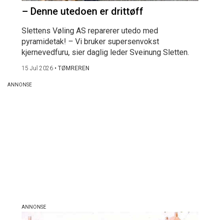
– Denne utedoen er drittøff
Slettens Vøling AS reparerer utedo med
pyramidetak! – Vi bruker supersenvokst
kjernevedfuru, sier daglig leder Sveinung Sletten.
15 Jul 2026
•
TØMREREN