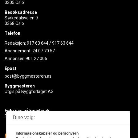
0305 Oslo
Besøksadresse
Sørkedalsveien 9
0368 Oslo
Telefon
Redaksjon:
917 63 644
/
917 63 644
Abonnement:
24 07 70 57
Annonser:
901 27 006
Epost
post@byggmesteren.as
Byggmesteren
Utgis på Byggforlaget AS.
Følg oss på Facebook
Få med deg det siste innen byggebransjen
Dine valg:
Informasjonskapsler og personvern