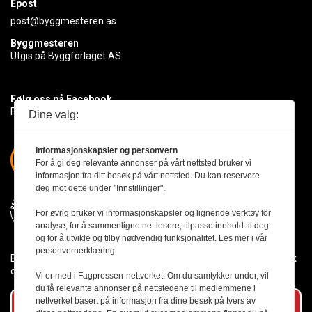
Epost
post@byggmesteren.as
Byggmesteren
Utgis på Byggforlaget AS.
Følg oss på Facebook
Få med deg det siste innen byggebransjen
Dine valg:
Informasjonskapsler og personvern
For å gi deg relevante annonser på vårt nettsted bruker vi
informasjon fra ditt besøk på vårt nettsted. Du kan reservere
deg mot dette under "Innstillinger".
For øvrig bruker vi informasjonskapsler og lignende verktøy for
analyse, for å sammenligne nettlesere, tilpasse innhold til deg
og for å utvikle og tilby nødvendig funksjonalitet. Les mer i vår
personvernerklæring.
Byggmesteren følger Vær Varsom-plakaten og presseetikken slik
den er nedfelt i Redaktørplakaten.
Vi er med i Fagpressen-nettverket. Om du samtykker under, vil
du få relevante annonser på nettstedene til medlemmene i
nettverket basert på informasjon fra dine besøk på tvers av
Abonner på vårt nyhetsbrev