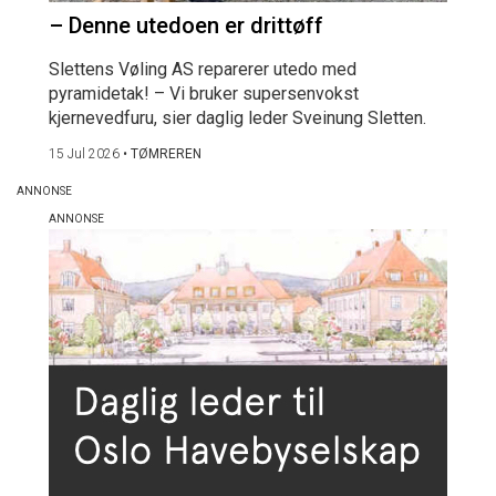
– Denne utedoen er drittøff
Slettens Vøling AS reparerer utedo med
pyramidetak! – Vi bruker supersenvokst
kjernevedfuru, sier daglig leder Sveinung Sletten.
15 Jul 2026
•
TØMREREN