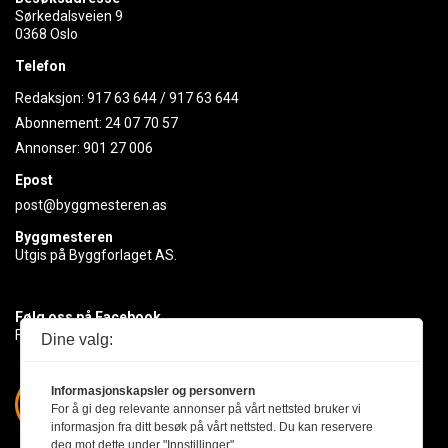
Sørkedalsveien 9
0368 Oslo
Telefon
Redaksjon:
917 63 644
/
917 63 644
Abonnement:
24 07 70 57
Annonser:
901 27 006
Epost
post@byggmesteren.as
Byggmesteren
Utgis på Byggforlaget AS.
Følg oss på Facebook
Få med deg det siste innen byggebransjen
Dine valg:
Informasjonskapsler og personvern
For å gi deg relevante annonser på vårt nettsted bruker vi
informasjon fra ditt besøk på vårt nettsted. Du kan reservere
deg mot dette under "Innstillinger".