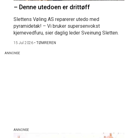
– Denne utedoen er drittøff
Slettens Vøling AS reparerer utedo med
pyramidetak! – Vi bruker supersenvokst
kjernevedfuru, sier daglig leder Sveinung Sletten.
15 Jul 2026
•
TØMREREN