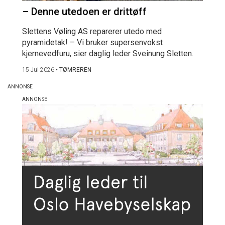
– Denne utedoen er drittøff
Slettens Vøling AS reparerer utedo med
pyramidetak! – Vi bruker supersenvokst
kjernevedfuru, sier daglig leder Sveinung Sletten.
15 Jul 2026
•
TØMREREN