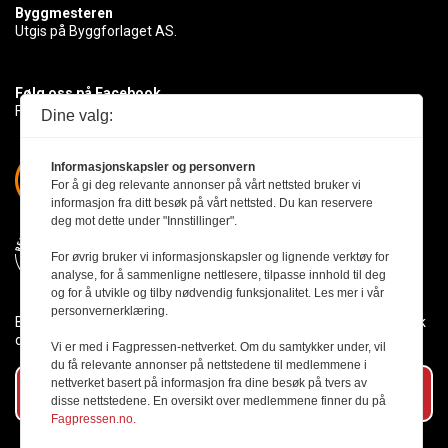
Byggmesteren
Utgis på Byggforlaget AS.
Følg oss på Facebook
Få med deg det siste innen byggebransjen
Dine valg:
Informasjonskapsler og personvern
For å gi deg relevante annonser på vårt nettsted bruker vi
informasjon fra ditt besøk på vårt nettsted. Du kan reservere
deg mot dette under "Innstillinger".
For øvrig bruker vi informasjonskapsler og lignende verktøy for
analyse, for å sammenligne nettlesere, tilpasse innhold til deg
og for å utvikle og tilby nødvendig funksjonalitet. Les mer i vår
personvernerklæring.
Byggmesteren følger Vær Varsom-plakaten og presseetikken slik
den er nedfelt i Redaktørplakaten.
Vi er med i Fagpressen-nettverket. Om du samtykker under, vil
du få relevante annonser på nettstedene til medlemmene i
nettverket basert på informasjon fra dine besøk på tvers av
Abonner på vårt nyhetsbrev
disse nettstedene. En oversikt over medlemmene finner du på
Fagpressen.no.