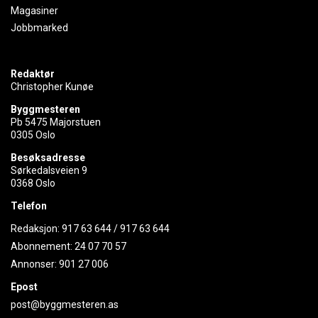
Magasiner
Jobbmarked
Redaktør
Christopher Kunøe
Byggmesteren
Pb 5475 Majorstuen
0305 Oslo
Besøksadresse
Sørkedalsveien 9
0368 Oslo
Telefon
Redaksjon:
917 63 644
/
917 63 644
Abonnement:
24 07 70 57
Annonser:
901 27 006
Epost
post@byggmesteren.as