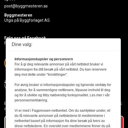
post@byggmesteren.as
Byggmesteren
Utgis på Byggforlaget AS.
Følg oss på Facebook
Få med deg det siste innen byggebransjen
Dine valg:
Informasjonskapsler og personvern
For å gi deg relevante annonser på vårt nettsted bruker vi
informasjon fra ditt besøk på vårt nettsted. Du kan reservere
deg mot dette under "Innstillinger".
For øvrig bruker vi informasjonskapsler og lignende verktøy for
analyse, for å sammenligne nettlesere, tilpasse innhold til deg
og for å utvikle og tilby nødvendig funksjonalitet. Les mer i vår
personvernerklæring.
Byggmesteren følger Vær Varsom-plakaten og presseetikken slik
den er nedfelt i Redaktørplakaten.
Vi er med i Fagpressen-nettverket. Om du samtykker under, vil
du få relevante annonser på nettstedene til medlemmene i
nettverket basert på informasjon fra dine besøk på tvers av
Abonner på vårt nyhetsbrev
disse nettstedene. En oversikt over medlemmene finner du på