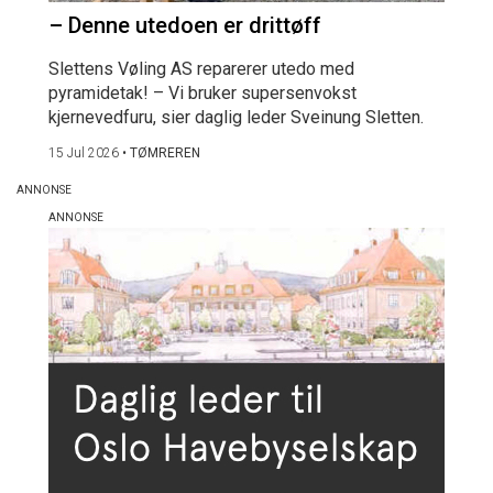
– Denne utedoen er drittøff
Slettens Vøling AS reparerer utedo med
pyramidetak! – Vi bruker supersenvokst
kjernevedfuru, sier daglig leder Sveinung Sletten.
15 Jul 2026
•
TØMREREN