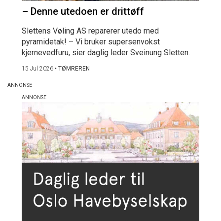
– Denne utedoen er drittøff
Slettens Vøling AS reparerer utedo med
pyramidetak! – Vi bruker supersenvokst
kjernevedfuru, sier daglig leder Sveinung Sletten.
15 Jul 2026
•
TØMREREN