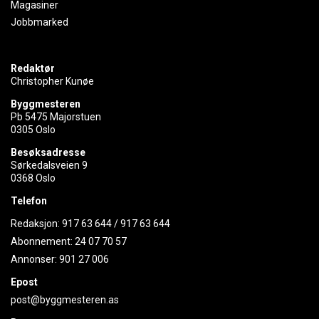
Magasiner
Jobbmarked
Redaktør
Christopher Kunøe
Byggmesteren
Pb 5475 Majorstuen
0305 Oslo
Besøksadresse
Sørkedalsveien 9
0368 Oslo
Telefon
Redaksjon:
917 63 644
/
917 63 644
Abonnement:
24 07 70 57
Annonser:
901 27 006
Epost
post@byggmesteren.as