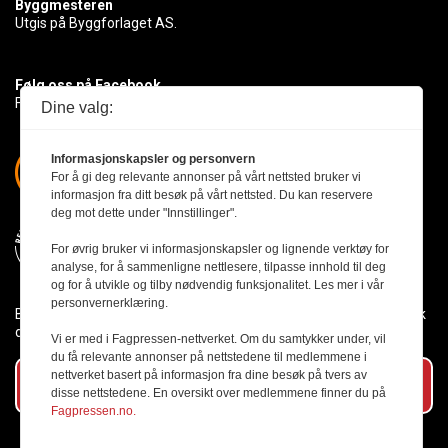
Byggmesteren
Utgis på Byggforlaget AS.
Følg oss på Facebook
Få med deg det siste innen byggebransjen
Dine valg:
Informasjonskapsler og personvern
For å gi deg relevante annonser på vårt nettsted bruker vi
informasjon fra ditt besøk på vårt nettsted. Du kan reservere
deg mot dette under "Innstillinger".
For øvrig bruker vi informasjonskapsler og lignende verktøy for
analyse, for å sammenligne nettlesere, tilpasse innhold til deg
og for å utvikle og tilby nødvendig funksjonalitet. Les mer i vår
personvernerklæring.
Byggmesteren følger Vær Varsom-plakaten og presseetikken slik
den er nedfelt i Redaktørplakaten.
Vi er med i Fagpressen-nettverket. Om du samtykker under, vil
du få relevante annonser på nettstedene til medlemmene i
nettverket basert på informasjon fra dine besøk på tvers av
Abonner på vårt nyhetsbrev
disse nettstedene. En oversikt over medlemmene finner du på
Fagpressen.no.