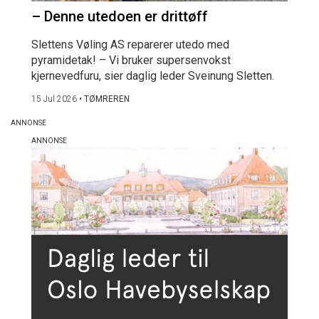
– Denne utedoen er drittøff
Slettens Vøling AS reparerer utedo med
pyramidetak! – Vi bruker supersenvokst
kjernevedfuru, sier daglig leder Sveinung Sletten.
15 Jul 2026
•
TØMREREN