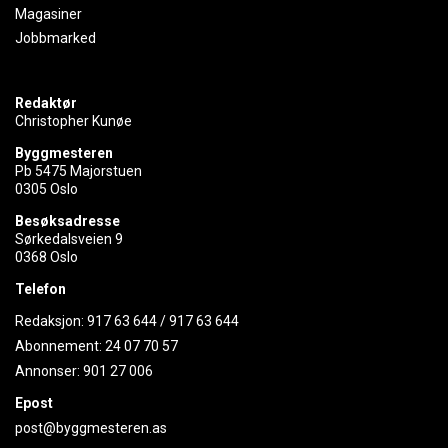
Magasiner
Jobbmarked
Redaktør
Christopher Kunøe
Byggmesteren
Pb 5475 Majorstuen
0305 Oslo
Besøksadresse
Sørkedalsveien 9
0368 Oslo
Telefon
Redaksjon:
917 63 644
/
917 63 644
Abonnement:
24 07 70 57
Annonser:
901 27 006
Epost
post@byggmesteren.as