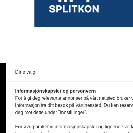
Dine valg:
Abonner
Nyheter
Tømreren
Informasjonskapsler og personvern
Reportasje
For å gi deg relevante annonser på vårt nettsted bruker v
Produkter
informasjon fra ditt besøk på vårt nettsted. Du kan reser
Kommenta
deg mot dette under "Innstillinger".
Magasiner
Jobbmark
For øvrig bruker vi informasjonskapsler og lignende ver