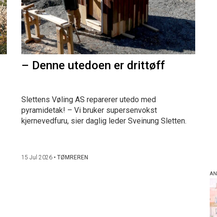
– Denne utedoen er drittøff
Slettens Vøling AS reparerer utedo med
pyramidetak! – Vi bruker supersenvokst
kjernevedfuru, sier daglig leder Sveinung Sletten.
15 Jul 2026
•
TØMREREN