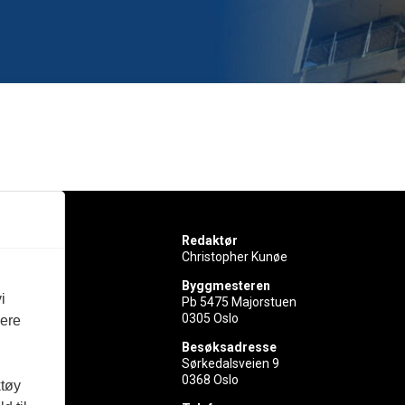
Redaktør
Christopher Kunøe
Byggmesteren
i
Pb 5475 Majorstuen
0305 Oslo
vere
rer
Besøksadresse
Sørkedalsveien 9
ed
0368 Oslo
ktøy