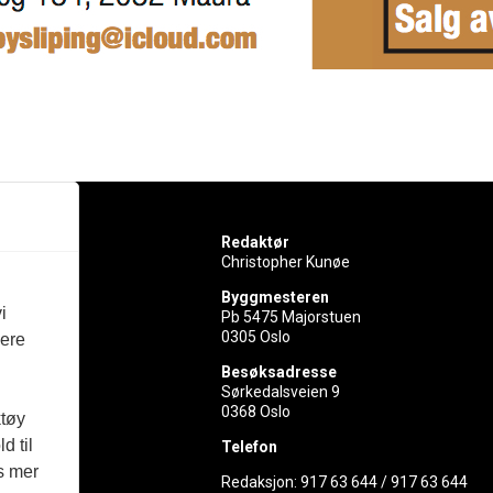
Redaktør
Christopher Kunøe
Byggmesteren
i
Pb 5475 Majorstuen
0305 Oslo
vere
rer
Besøksadresse
Sørkedalsveien 9
ed
0368 Oslo
ktøy
d til
Telefon
es mer
Redaksjon:
917 63 644
/
917 63 644