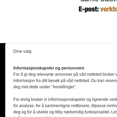
Dine valg:
Abonner
Nyheter
Tømreren
Informasjonskapsler og personvern
Reportasje
For å gi deg relevante annonser på vårt nettsted bruker v
Produkter
informasjon fra ditt besøk på vårt nettsted. Du kan reser
Kommenta
deg mot dette under "Innstillinger".
Magasiner
Jobbmark
For øvrig bruker vi informasjonskapsler og lignende ver
for analyse, for å sammenligne nettlesere, tilpasse innhol
deg og for å utvikle og tilby nødvendig funksjonalitet. L