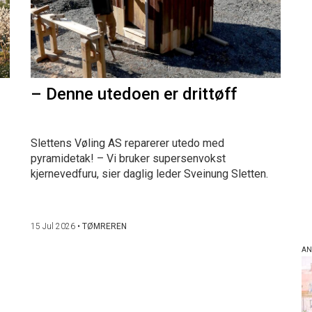
– Denne utedoen er drittøff
Slettens Vøling AS reparerer utedo med
pyramidetak! – Vi bruker supersenvokst
kjernevedfuru, sier daglig leder Sveinung Sletten.
15 Jul 2026
•
TØMREREN