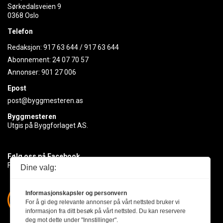
Sørkedalsveien 9
0368 Oslo
Telefon
Redaksjon:
917 63 644
/
917 63 644
Abonnement:
24 07 70 57
Annonser:
901 27 006
Epost
post@byggmesteren.as
Byggmesteren
Utgis på Byggforlaget AS.
Følg oss på Facebook
Få med deg det siste innen byggebransjen
Dine valg:
Informasjonskapsler og personvern
For å gi deg relevante annonser på vårt nettsted bruker vi
informasjon fra ditt besøk på vårt nettsted. Du kan reservere
deg mot dette under "Innstillinger".