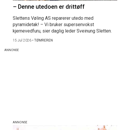
– Denne utedoen er drittøff
Slettens Vøling AS reparerer utedo med
pyramidetak! – Vi bruker supersenvokst
kjernevedfuru, sier daglig leder Sveinung Sletten.
15 Jul 2026
•
TØMREREN