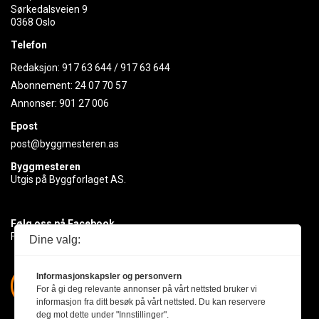
Sørkedalsveien 9
0368 Oslo
Telefon
Redaksjon:
917 63 644
/
917 63 644
Abonnement:
24 07 70 57
Annonser:
901 27 006
Epost
post@byggmesteren.as
Byggmesteren
Utgis på Byggforlaget AS.
Følg oss på Facebook
Få med deg det siste innen byggebransjen
Dine valg:
Informasjonskapsler og personvern
For å gi deg relevante annonser på vårt nettsted bruker vi
informasjon fra ditt besøk på vårt nettsted. Du kan reservere
deg mot dette under "Innstillinger".