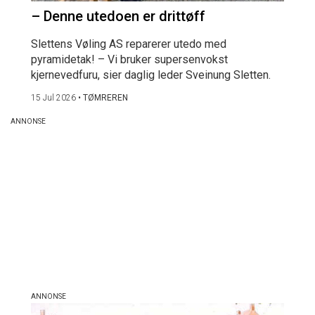
– Denne utedoen er drittøff
Slettens Vøling AS reparerer utedo med
pyramidetak! – Vi bruker supersenvokst
kjernevedfuru, sier daglig leder Sveinung Sletten.
15 Jul 2026
•
TØMREREN