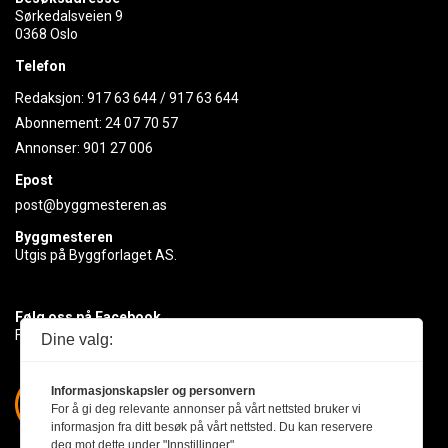
Sørkedalsveien 9
0368 Oslo
Telefon
Redaksjon:
917 63 644
/
917 63 644
Abonnement:
24 07 70 57
Annonser:
901 27 006
Epost
post@byggmesteren.as
Byggmesteren
Utgis på Byggforlaget AS.
Følg oss på Facebook
Få med deg det siste innen byggebransjen
Dine valg:
Informasjonskapsler og personvern
For å gi deg relevante annonser på vårt nettsted bruker vi
informasjon fra ditt besøk på vårt nettsted. Du kan reservere
deg mot dette under "Innstillinger".