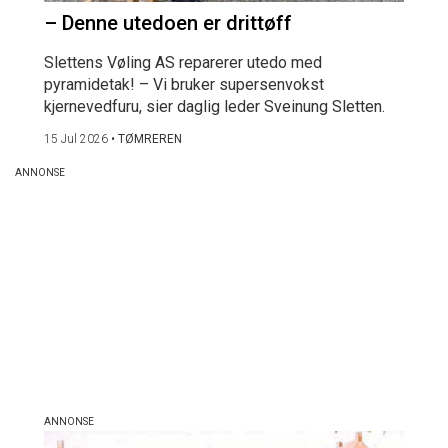
– Denne utedoen er drittøff
Slettens Vøling AS reparerer utedo med
pyramidetak! – Vi bruker supersenvokst
kjernevedfuru, sier daglig leder Sveinung Sletten.
15 Jul 2026
•
TØMREREN