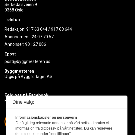
Sørkedalsveien 9
0368 Oslo
Telefon
Redaksjon:
917 63 644
/
917 63 644
Abonnement:
24 07 70 57
Annonser:
901 27 006
Epost
post@byggmesteren.as
Byggmesteren
Utgis på Byggforlaget AS.
Følg oss på Facebook
Få med deg det siste innen byggebransjen
Dine valg:
Informasjonskapsler og personvern
For å gi deg relevante annonser på vårt nettsted bruker vi
informasjon fra ditt besøk på vårt nettsted. Du kan reservere
deg mot dette under "Innstillinger".