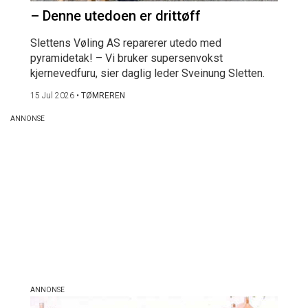
– Denne utedoen er drittøff
Slettens Vøling AS reparerer utedo med
pyramidetak! – Vi bruker supersenvokst
kjernevedfuru, sier daglig leder Sveinung Sletten.
15 Jul 2026
•
TØMREREN