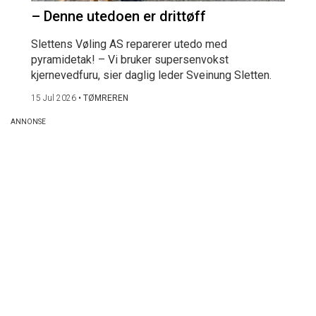
– Denne utedoen er drittøff
Slettens Vøling AS reparerer utedo med
pyramidetak! – Vi bruker supersenvokst
kjernevedfuru, sier daglig leder Sveinung Sletten.
15 Jul 2026
•
TØMREREN