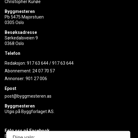
Christopher Kunøe
Byggmesteren
Pb 5475 Majorstuen
0305 Oslo
Besøksadresse
Sørkedalsveien 9
0368 Oslo
Telefon
Redaksjon:
917 63 644
/
917 63 644
Abonnement:
24 07 70 57
Annonser:
901 27 006
Epost
post@byggmesteren.as
Byggmesteren
Utgis på Byggforlaget AS.
Følg oss på Facebook
Få med deg det siste innen byggebransjen
Dine valg: