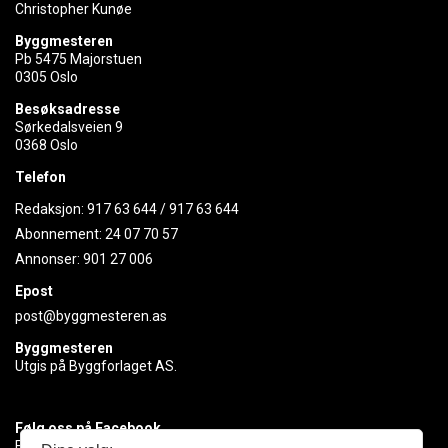
Christopher Kunøe
Byggmesteren
Pb 5475 Majorstuen
0305 Oslo
Besøksadresse
Sørkedalsveien 9
0368 Oslo
Telefon
Redaksjon:
917 63 644
/
917 63 644
Abonnement:
24 07 70 57
Annonser:
901 27 006
Epost
post@byggmesteren.as
Byggmesteren
Utgis på Byggforlaget AS.
Følg oss på Facebook
Få med deg det siste innen byggebransjen