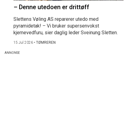
– Denne utedoen er drittøff
Slettens Vøling AS reparerer utedo med
pyramidetak! – Vi bruker supersenvokst
kjernevedfuru, sier daglig leder Sveinung Sletten.
15 Jul 2026
•
TØMREREN