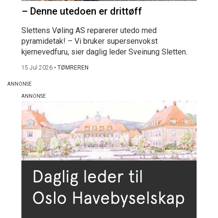
– Denne utedoen er drittøff
Slettens Vøling AS reparerer utedo med
pyramidetak! – Vi bruker supersenvokst
kjernevedfuru, sier daglig leder Sveinung Sletten.
15 Jul 2026
•
TØMREREN