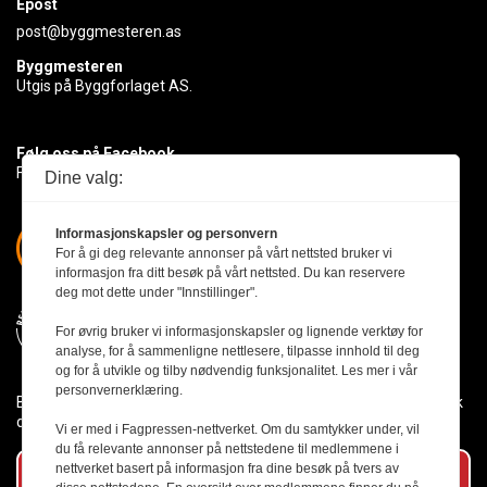
Epost
post@byggmesteren.as
Byggmesteren
Utgis på Byggforlaget AS.
Følg oss på Facebook
Få med deg det siste innen byggebransjen
Dine valg:
Informasjonskapsler og personvern
For å gi deg relevante annonser på vårt nettsted bruker vi
informasjon fra ditt besøk på vårt nettsted. Du kan reservere
deg mot dette under "Innstillinger".
For øvrig bruker vi informasjonskapsler og lignende verktøy for
analyse, for å sammenligne nettlesere, tilpasse innhold til deg
og for å utvikle og tilby nødvendig funksjonalitet. Les mer i vår
personvernerklæring.
Byggmesteren følger Vær Varsom-plakaten og presseetikken slik
den er nedfelt i Redaktørplakaten.
Vi er med i Fagpressen-nettverket. Om du samtykker under, vil
du få relevante annonser på nettstedene til medlemmene i
nettverket basert på informasjon fra dine besøk på tvers av
Abonner på vårt nyhetsbrev