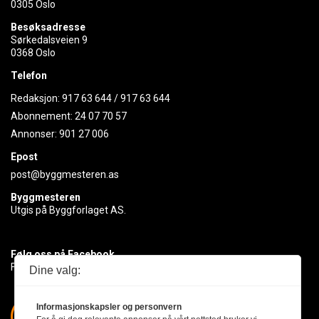
0305 Oslo
Besøksadresse
Sørkedalsveien 9
0368 Oslo
Telefon
Redaksjon:
917 63 644
/
917 63 644
Abonnement:
24 07 70 57
Annonser:
901 27 006
Epost
post@byggmesteren.as
Byggmesteren
Utgis på Byggforlaget AS.
Følg oss på Facebook
Få med deg det siste innen byggebransjen
Dine valg:
Informasjonskapsler og personvern