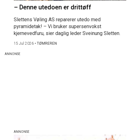
– Denne utedoen er drittøff
Slettens Vøling AS reparerer utedo med
pyramidetak! – Vi bruker supersenvokst
kjernevedfuru, sier daglig leder Sveinung Sletten.
15 Jul 2026
•
TØMREREN