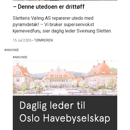
– Denne utedoen er drittøff
Slettens Vøling AS reparerer utedo med
pyramidetak! – Vi bruker supersenvokst
kjernevedfuru, sier daglig leder Sveinung Sletten.
15 Jul 2026
•
TØMREREN