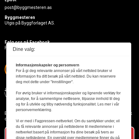
post@byggmesteren.as
Byggmesteren
Utgis på Byggforlaget AS.
Følg oss på Facebook
Få med deg det siste innen byggebransjen
Dine valg:
Informasjonskapsler og personvern
For å gi deg relevante annonser på vårt nettsted bruker vi
informasjon fra ditt besøk på vårt nettsted. Du kan reservere
deg mot dette under "Innstillinger".
For øvrig bruker vi informasjonskapsler og lignende verktøy for
analyse, for å sammenligne nettlesere, tilpasse innhold til deg
og for å utvikle og tilby nødvendig funksjonalitet. Les mer i vår
personvernerklæring.
Byggmesteren følger Vær Varsom-plakaten og presseetikken slik
den er nedfelt i Redaktørplakaten.
Vi er med i Fagpressen-nettverket. Om du samtykker under, vil
du få relevante annonser på nettstedene til medlemmene i
nettverket basert på informasjon fra dine besøk på tvers av
Abonner på vårt nyhetsbrev
disse nettstedene. En oversikt over medlemmene finner du på