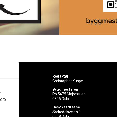
Redaktør
Christopher Kunøe
Byggmesteren
i
Pb 5475 Majorstuen
0305 Oslo
vere
rer
Besøksadresse
Sørkedalsveien 9
ed
0368 Oslo