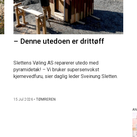
– Denne utedoen er drittøff
Slettens Vøling AS reparerer utedo med
pyramidetak! – Vi bruker supersenvokst
kjernevedfuru, sier daglig leder Sveinung Sletten.
15 Jul 2026
•
TØMREREN