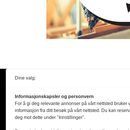
Dine valg:
Abonner
Nyheter
Tømreren
Informasjonskapsler og personvern
Reportasje
For å gi deg relevante annonser på vårt nettsted bruker v
Produkter
informasjon fra ditt besøk på vårt nettsted. Du kan reser
Kommenta
deg mot dette under "Innstillinger".
Magasiner
Jobbmark